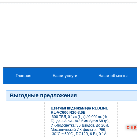
Главная
Наши услуги
Наши объекты
Выгодные предложения
Цветная видеокамера REDLINE
RL-VC600IR20-3.6B
600 ТВЛ, 0.1лк (Цв.) / 0.001лк (Ч/
Б), день/ночь, f=3,6мм (угол 68 гр),
ИК-подсветка: 36 диодов, до 20м.
с н
Механический ИК-фильтр. IP66;
-30°C ~ 50°C.; DC12B, 6 Вт, 0.1А.