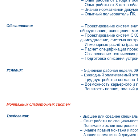
– Опыт работы от 1 года в об
– Опыт работы от 3 лет в обл
– Знание нормативной докуме
– Опытный пользователь ПК, 
Обязанности:
– Проектирование систем вну
оборудование; освещение; мо
– Проектирование систем СКС
дымоудаление, система контро
– Инженерные расчёты (расчет
– Расчет спецификации проект
– Согласование технических р
– Подготовка описания устрой
Условия:
– 5-дневная рабочая неделя, 09
– Ежегодный оплачиваемый отп
– Трудоустройство согласно 
– Возможность карьерного и 
– Занятость полная, полный 
Монтажник слаботочных систем
Требования:
-
Высшее или среднее специаль
–
Опыт работы по специальности
–
Понимание основ построения
–
Знание правил монтажа и про
–
Знание нормативной докумен